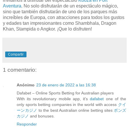
invitamos a disfrutar del espectáculo
Kooza en Port
Aventura
. No solo disfrutarán de un espectáculo mágico,
sino que también disfrutarán de uno de los parques más
increíbles de Europa, con atracciones para todos los gustos
y edades tan impresionantes como Shambhala, Dragon
Khan, Stampida o Angkor. ¡Que lo disfruten!
Compartir
1 comentario:
Anónimo
23 de enero de 2022 a las 16:38
Dafabet – Online Sports Betting for Australian players
With its revolutionary mobile app, it's
dafabet
one of the
only sports betting companies in the world with access
クイ
ーンカジノ
to the best Australian online betting sites
ボンズ
カジノ
and bonuses.
Responder